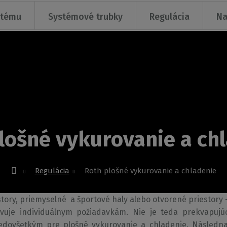
stému
Systémové trubky
Regulácia
Na
lošné vykurovanie a ch
Regulácia
Roth plošné vykurovanie a chladenie
story, priemyselné a športové haly alebo otvorené priestory
vuje individuálnym požiadavkám. Nie je teda prekvapujúce
ovšetkým pre plošné vykurovanie a chladenie. Následna i