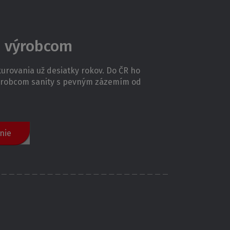
m výrobcom
urovania už desiatky rokov. Do ČR ho
výrobcom sanity s pevným zázemím od
nie