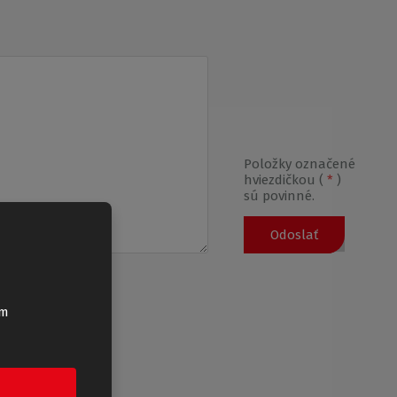
Položky označené
hviezdičkou (
*
)
sú povinné.
Odoslať
a
ím