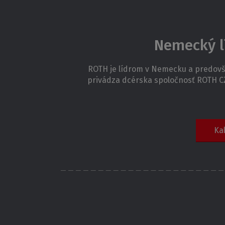
Nemecký l
ROTH je lídrom v Nemecku a predovše
privádza dcérska spoločnosť ROTH C
Ka