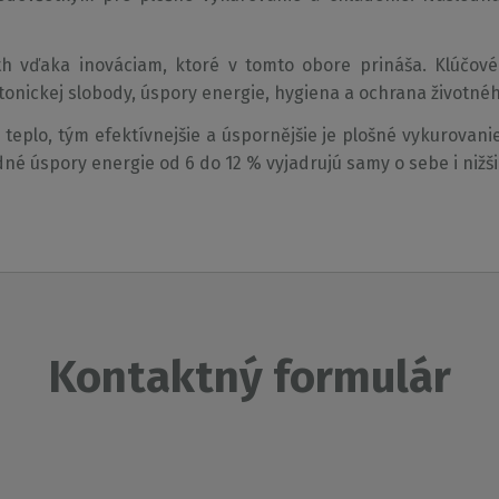
h vďaka inováciam, ktoré v tomto obore prináša. Klúčové
onickej slobody, úspory energie, hygiena a ochrana životnéh
e teplo, tým efektívnejšie a úspornějšie je plošné vykurova
edné úspory energie od 6 do 12 % vyjadrujú samy o sebe i nižš
Kontaktný formulár