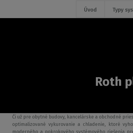
Úvod
Typy sy
Roth p
Úvod
Či už pre obytné budovy, kancelárske a obchodné prie
optimalizované vykurovanie a chladenie, ktoré vyho
moderného a pokrokového systémového riešenia pred