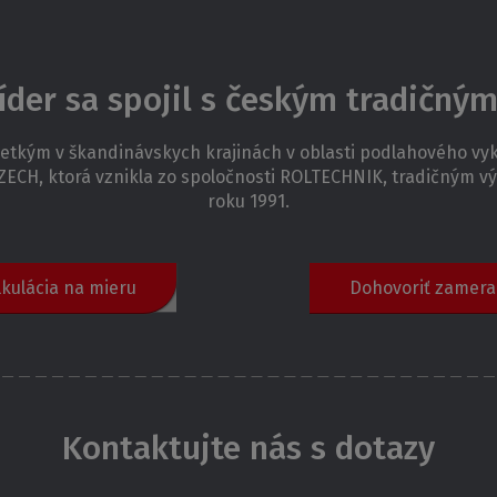
íder sa spojil s českým tradičný
tkým v škandinávskych krajinách v oblasti podlahového vyk
ZECH, ktorá vznikla zo spoločnosti ROLTECHNIK, tradičným 
roku 1991.
lkulácia na mieru
Dohovoriť zamera
Kontaktujte nás s dotazy