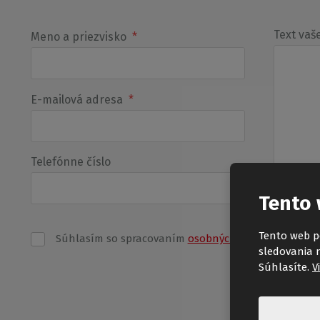
Text vaš
Meno a priezvisko
*
E-mailová adresa
*
Telefónne číslo
Tento 
Tento web p
Súhlasím so spracovaním
osobných údajov
.
sledovania 
Formulár
Súhlasíte.
V
sa
nepodarilo
odoslať