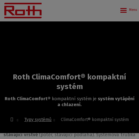
Roth ClimaComfort® kompaktní
systém
Roth ClimaComfort®
kompaktní systém je
systém vytápění
a chlazení.
Typy systémů
ClimaComfort® kompaktní systém
Roth ClimaComfort®
kompaktní systém je
systém vytápění
a chlazení
pro
rekonstrukce
a je
obecně instalován na
stávající vrstvě
(potěr, stávající podlaha). Systémová trubka