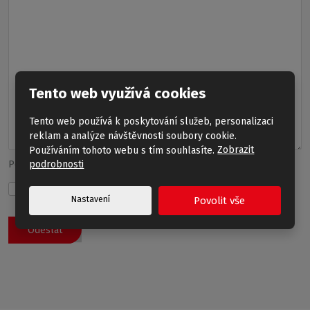
Tento web využívá cookies
Tento web používá k poskytování služeb, personalizaci
reklam a analýze návštěvnosti soubory cookie.
Používáním tohoto webu s tím souhlasíte.
Zobrazit
Položky označené hvězdičkou (
*
) jsou povinné.
podrobnosti
Souhlasím se zpracováním
osobních údajů
.
Nastavení
Povolit vše
Formulář
se
Odeslat
nepodařilo
odeslat.